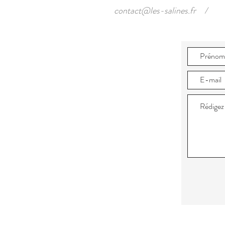
contact@les-salines.fr
/