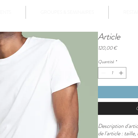
ENTS
GROUPES & SEMINAIRES
RESTA
Article
Prix
120,00 €
Quantité
*
Description d'articl
de l'article : taill