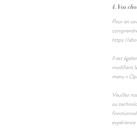
4. Vos cho
Pour en sav
comprendre 
https://abo
Il est égal
modifiant l
menu « Opti
Veuillez no
ou technolo
fonctionnal
expérience u