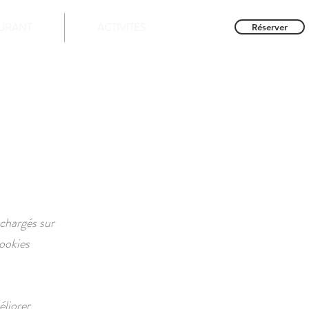
URANT
ACTIVITES
Réserver
échargés sur
cookies
éliorer