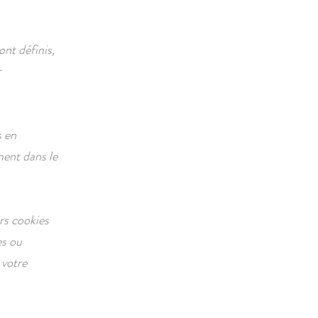
ont définis,
r
s en
ment dans le
rs cookies
es ou
 votre