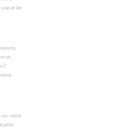
site et les
raisons,
ant et
ii)
 notre
s sur notre
ialité.